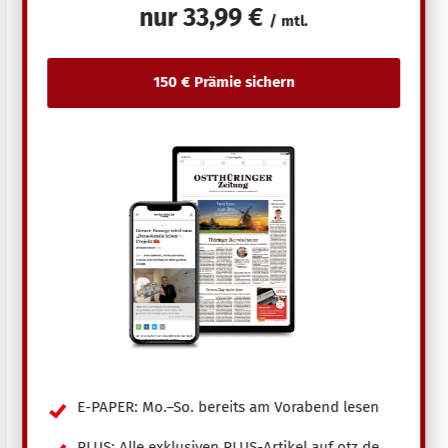
nur
33,99 €
/ mtl.
E-PAPER: Mo.–So. bereits am Vorabend lesen
PLUS: Alle exklusiven PLUS-Artikel auf otz.de