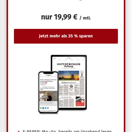
nur
19,99 €
/ mtl.
E-PAPER: Mo.–So. bereits am Vorabend lesen