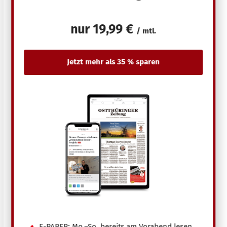
nur
19,99 €
/ mtl.
E-PAPER: Mo.–So. bereits am Vorabend lesen